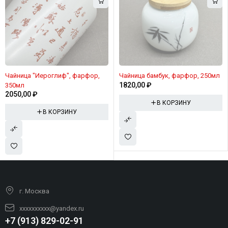
Чайница "Иероглиф", фарфор,
Чайница бамбук, фарфор, 250мл
1820,00
₽
350мл
2050,00
₽
В КОРЗИНУ
В КОРЗИНУ
г. Москва
xxxxxxxxxx@yandex.ru
+7 (913) 829-02-91