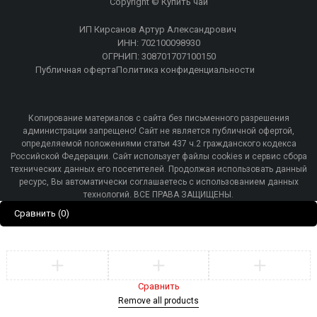
Copyright © Купить чай
ИП Кирсанов Артур Александрович
ИНН: 702100098930
ОГРНИП: 308701707100150
Публичная оферта
Политика конфиденциальности
Копирование материалов с сайта без письменного разрешения
администрации запрещено! Сайт не является публичной офертой,
определяемой положениями статьи 437 ч.2 гражданского кодекса
Российской Федерации. Сайт использует файлы cookies и сервис сбора
технических данных его посетителей. Продолжая использовать данный
ресурс, Вы автоматически соглашаетесь с использованием данных
технологий. ВСЕ ПРАВА ЗАЩИЩЕНЫ.
Сравнить
(0)
Кто-то
купил
Чайница "Хурма",фарфор, 500мл
Сравнить
Remove all products