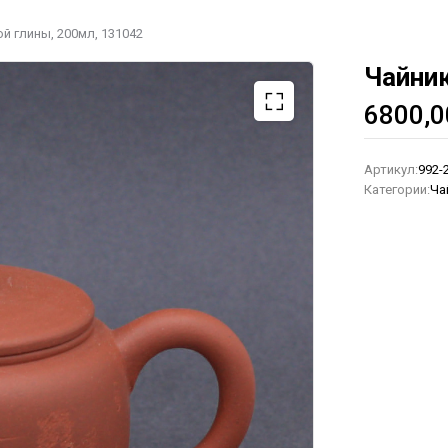
ой глины, 200мл, 131042
Чайник
6800,
Артикул:
992-
Категории:
Ча