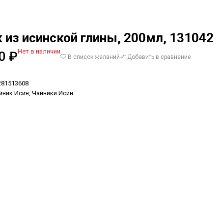
 из исинской глины, 200мл, 131042
Нет в наличии
00
₽
В список желаний
Добавить в сравнение
281513608
йник Исин
,
Чайники Исин