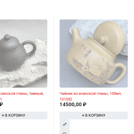
исинской глины, темный,
Чайник из исинской глины, 150мл,
1
131052
₽
14500,00
₽
В КОРЗИНУ
В КОРЗИНУ