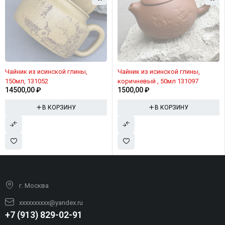
Чайник из исинской глины,
Чайник из исинской глины,
150мл, 131052
коричневый , 50мл 131097
14500,00
₽
1500,00
₽
В КОРЗИНУ
В КОРЗИНУ
г. Москва
xxxxxxxxxx@yandex.ru
+7 (913) 829-02-91