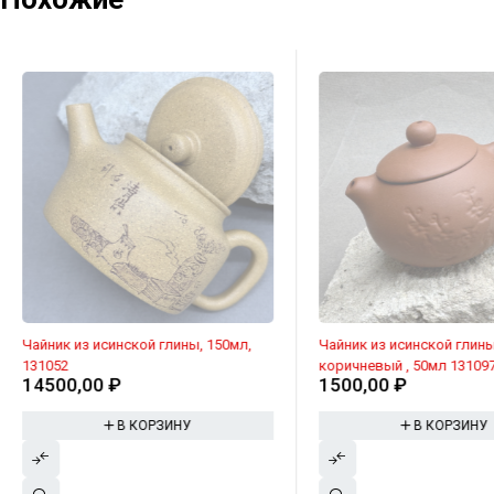
Чайник из исинской глины, 150мл,
Чайник из исинской глины
131052
коричневый , 50мл 13109
14500,00
₽
1500,00
₽
В КОРЗИНУ
В КОРЗИНУ