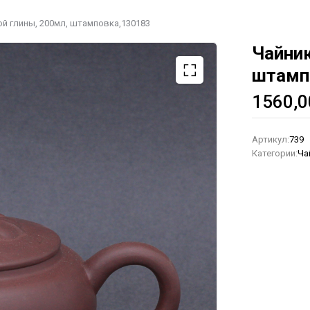
ой глины, 200мл, штамповка,130183
Чайник
штамп
1560,
Артикул:
739
Категории:
Ча