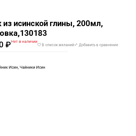
 из исинской глины, 200мл,
овка,130183
Нет в наличии
00
₽
В список желаний
Добавить в сравнение
йник Исин
,
Чайники Исин