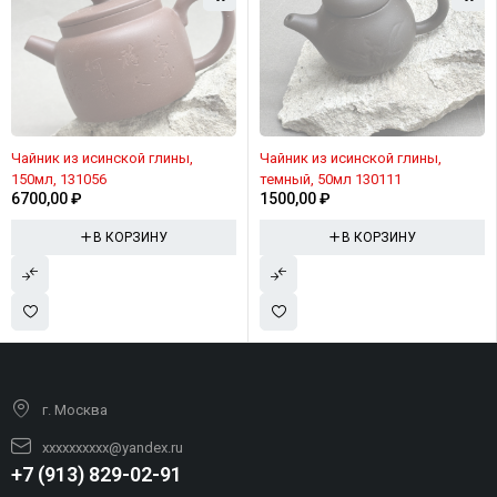
Чайник из исинской глины,
Чайник из исинской глины,
150мл, 131056
темный, 50мл 130111
6700,00
₽
1500,00
₽
В КОРЗИНУ
В КОРЗИНУ
г. Москва
xxxxxxxxxx@yandex.ru
+7 (913) 829-02-91