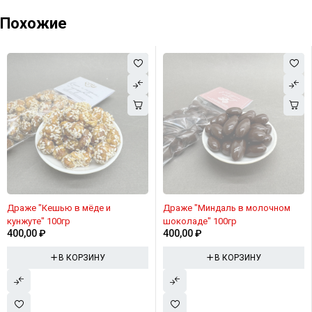
Похожие
Драже "Кешью в мёде и
Драже "Миндаль в молочном
кунжуте" 100гр
шоколаде" 100гр
400,00
₽
400,00
₽
В КОРЗИНУ
В КОРЗИНУ