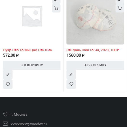
Пуэр Сяо То Ми Цао Сян шен
Ся Гуань Шен То Ча, 2023, 100 г
572,00
₽
1560,00
₽
В КОРЗИНУ
В КОРЗИНУ
г. Москва
xxxxxxxxxx@yandex.ru