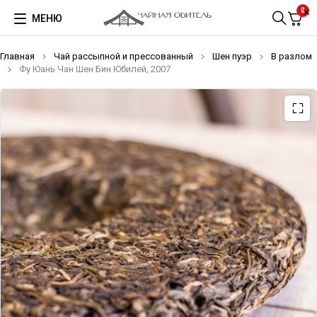
0
МЕНЮ
Главная
Чай рассыпной и прессованный
Шен пуэр
В разлом
Фу Юань Чан Шен Бин Юбилей, 2007