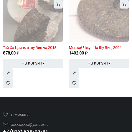
Тай Хэ Цзинь я шу Бин ча 2018
Менхай Чжун Ча Шу Бин, 2004
878,00
₽
1402,00
₽
В КОРЗИНУ
В КОРЗИНУ
г. Москва
xxxxxxxxxx@yandex.ru
+7 (913) 829-02-91