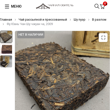
0
МЕНЮ
Главная
Чай рассыпной и прессованный
Шу пуэр
В разлом
Фу Юань Чан Шу чжуан ча, 2009
НЕТ В НАЛИЧИИ