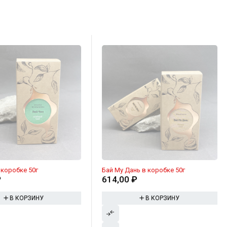
коробке 50г
Бай Му Дань в коробке 50г
₽
614,00
₽
В КОРЗИНУ
В КОРЗИНУ