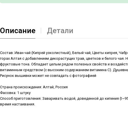
Описание
Детали
Состав: Иван-чай (Кипрей узколистный), Белый чай, Цветы кипрея, Чаб
горах Алтая с добавлением дикорастущих трав, цветков и белого чая.
фруктовые тона. Обладает целым рядом полезных свойств и воздейств
витаминным средством (с высоким содержанием витамина С). Душевны
Рисунок вышивки может не совпадать с фотографией
Страна происхождения: Алтай, Россия
Фасовка: 1 штуку
Способ приготовления: Заваривать водой, доведенной до кипения (t~95
время настаивания.