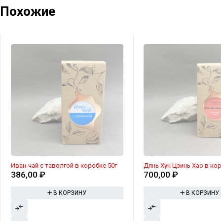
Похожие
Иван-чай с таволгой в коробке 50г
Дянь Хун Цзинь Хао в кор
386,00
₽
700,00
₽
В КОРЗИНУ
В КОРЗИНУ