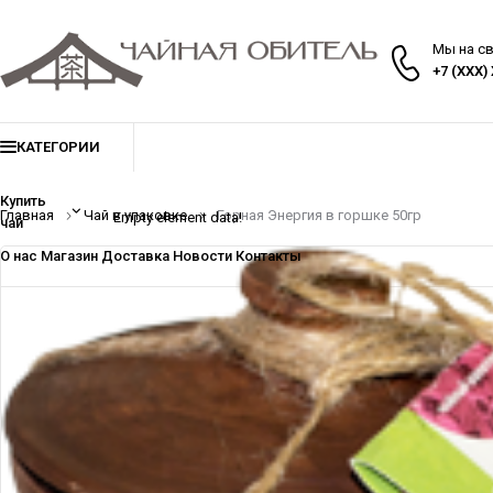
Мы на с
+7 (XXX)
КАТЕГОРИИ
Купить
Главная
Чай в упаковке
Горная Энергия в горшке 50гр
Empty element data!
чай
О нас
Магазин
Доставка
Новости
Контакты