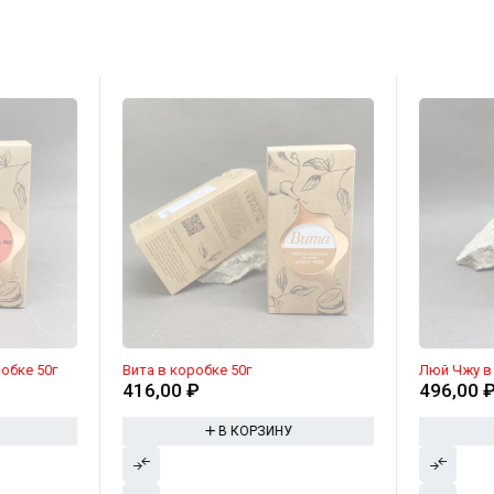
обке 50г
Вита в коробке 50г
Люй Чжу в 
416,00
₽
496,00
В КОРЗИНУ