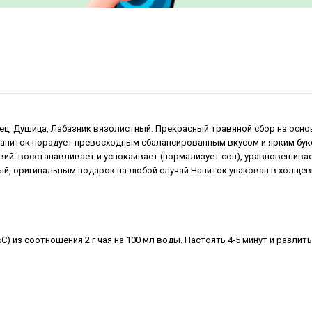
рец, Душица, Лабазник вязолистный. Прекрасный травяной сбор на осно
 Напиток порадует превосходным сбалансированным вкусом и ярким буке
ий: восстанавливает и успокаивает (нормализует сон), уравновешивае
й, оригинальным подарок на любой случай Напиток упакован в холщев
C) из соотношения 2 г чая на 100 мл воды. Настоять 4-5 минут и разли