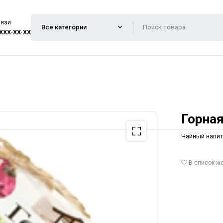
вязи
 XXX-XX-XX
Горная
Чайный напит
В список ж