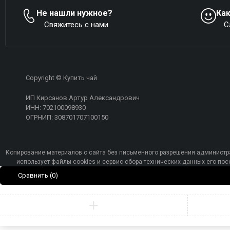
Не нашли нужное?
Ка
Свяжитесь с нами
С
Copyright © Купить чай
ИП Кирсанов Артур Александрович
ИНН: 702100098930
ОГРНИП: 308701707100150
Копирование материалов с сайта без письменного разрешения администра
использует файлы cookies и сервис сбора технических данных его п
Сравнить
(0)