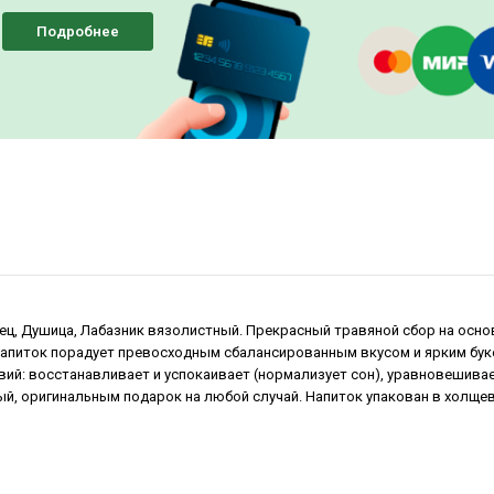
Подробнее
рец, Душица, Лабазник вязолистный. Прекрасный травяной сбор на осно
 Напиток порадует превосходным сбалансированным вкусом и ярким буке
ий: восстанавливает и успокаивает (нормализует сон), уравновешивае
й, оригинальным подарок на любой случай. Напиток упакован в холще