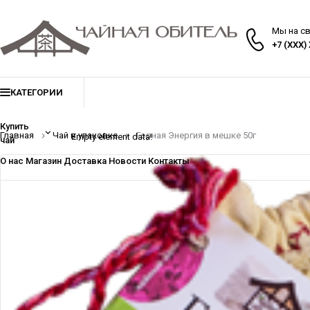
Мы на с
+7 (XXX)
КАТЕГОРИИ
Купить
Главная
Чай в упаковке
Горная Энергия в мешке 50г
Empty element data!
чай
О нас
Магазин
Доставка
Новости
Контакты