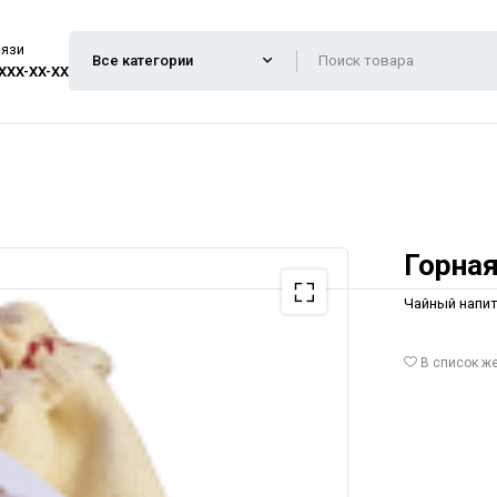
вязи
 XXX-XX-XX
Горная
Чайный напит
В список ж