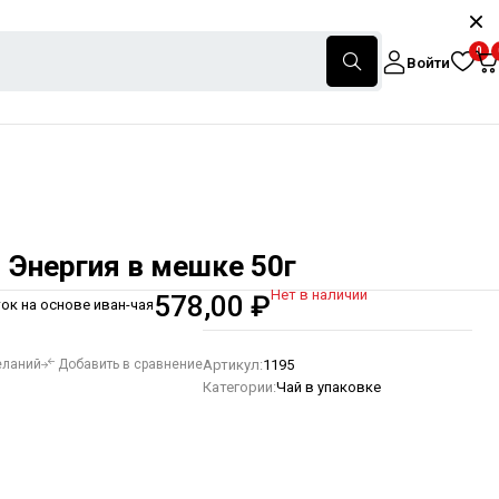
0
Войти
 Энергия в мешке 50г
Нет в наличии
578,00
₽
ок на основе иван-чая
Артикул:
1195
еланий
Добавить в сравнение
Категории:
Чай в упаковке