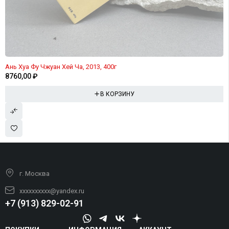
Ань Хуа Фу Чжуан Хей Ча, 2013, 400г
8760,00
₽
В КОРЗИНУ
г. Москва
xxxxxxxxxx@yandex.ru
+7 (913) 829-02-91