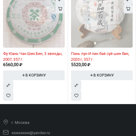
Фу Юань Чан Шен Бин, 3 звезды,
Пань лун И пин бай суй шен бин,
2007, 357 г
2020 г, 357 г.
6560,00
₽
5520,00
₽
В КОРЗИНУ
В КОРЗИНУ
г. Москва
xxxxxxxxxx@yandex.ru