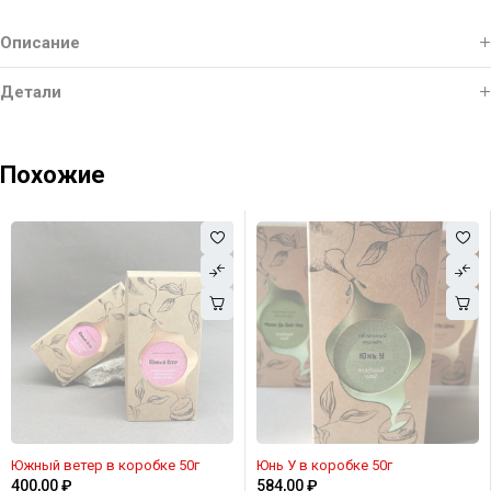
Описание
Детали
Похожие
Южный ветер в коробке 50г
Юнь У в коробке 50г
400,00
₽
584,00
₽