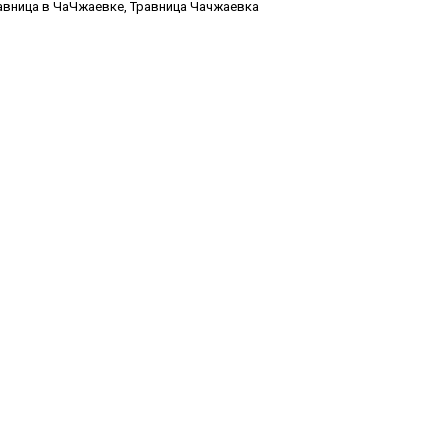
авница в ЧаЧжаевке
,
Травница Чачжаевка