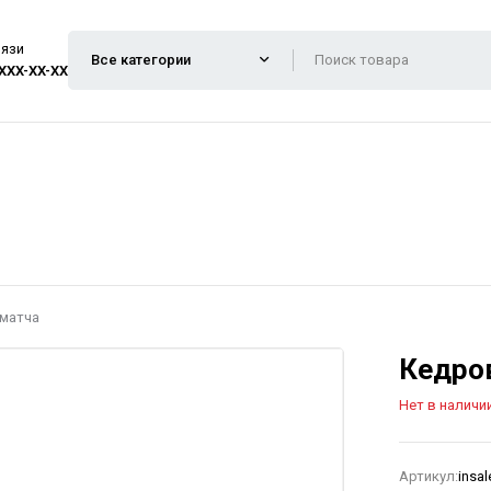
вязи
 XXX-XX-XX
матча
Кедро
Нет в наличи
Артикул:
insa