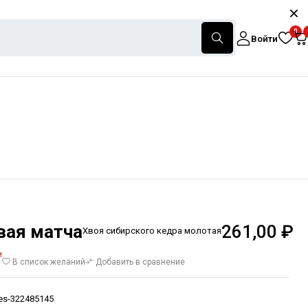
0
Войти
вая матча
261,00
₽
Хвоя сибирского кедра молотая
и
В список желаний
Добавить в сравнение
les-322485145