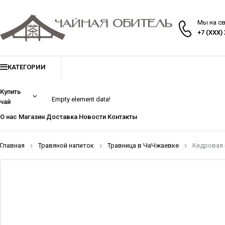
Мы на с
+7 (XXX)
КАТЕГОРИИ
Купить
Empty element data!
чай
О нас
Магазин
Доставка
Новости
Контакты
Главная
Травяной напиток
Травница в ЧаЧжаевке
Кедровая 