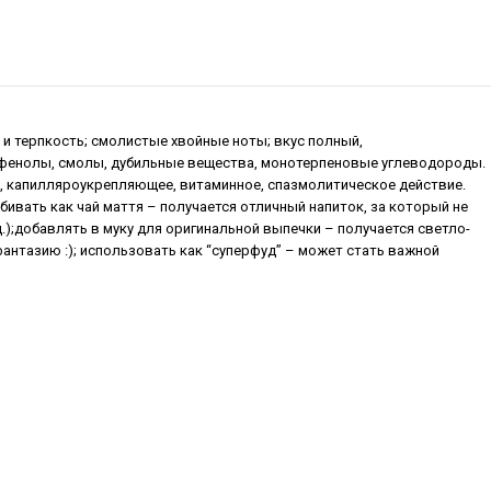
а и терпкость; смолистые хвойные ноты; вкус полный,
лифенолы, смолы, дубильные вещества, монотерпеновые углеводороды.
 капилляроукрепляющее, витаминное, спазмолитическое действие.
бивать как чай маття – получается отличный напиток, за который не
.);добавлять в муку для оригинальной выпечки – получается светло-
антазию :); использовать как “суперфуд” – может стать важной