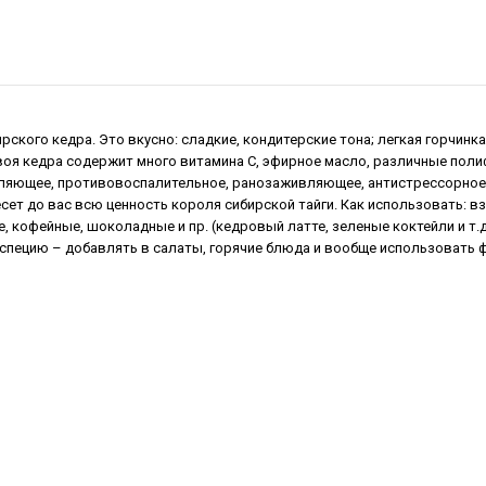
рского кедра. Это вкусно: сладкие, кондитерские тона; легкая горчинк
хвоя кедра содержит много витамина С, эфирное масло, различные по
яющее, противовоспалительное, ранозаживляющее, антистрессорное,
сет до вас всю ценность короля сибирской тайги. Как использовать: вз
, кофейные, шоколадные и пр. (кедровый латте, зеленые коктейли и т.д
специю – добавлять в салаты, горячие блюда и вообще использовать ф