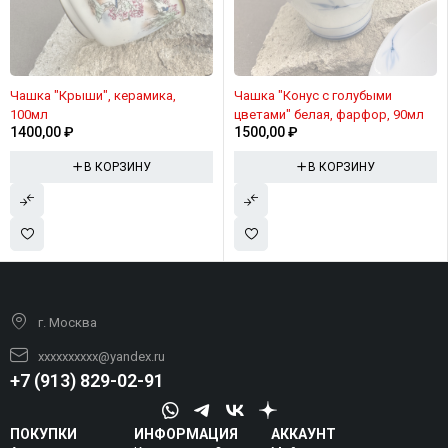
Чашка "Крыши", керамика,
Чашка "Конус с голубыми
100мл
цветами" белая, фарфор, 90мл
1400,00
₽
1500,00
₽
В КОРЗИНУ
В КОРЗИНУ
г. Москва
xxxxxxxxxx@yandex.ru
+7 (913) 829-02-91
ПОКУПКИ
ИНФОРМАЦИЯ
АККАУНТ