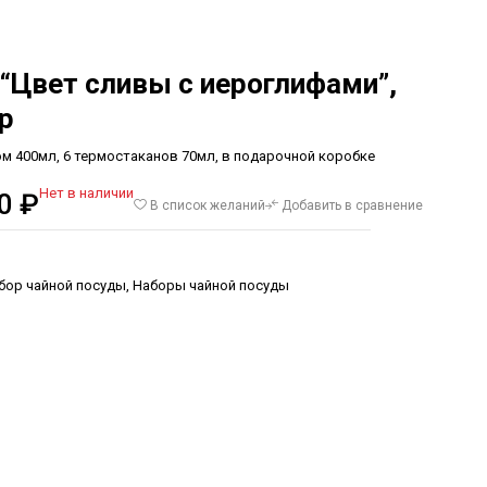
“Цвет сливы с иероглифами”,
р
ом 400мл, 6 термостаканов 70мл, в подарочной коробке
Нет в наличии
00
₽
В список желаний
Добавить в сравнение
бор чайной посуды
,
Наборы чайной посуды