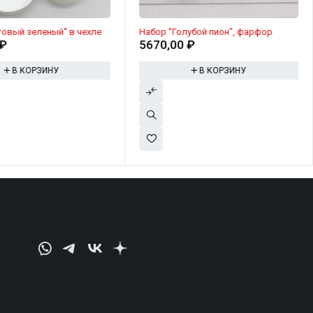
овый зеленый" в чехле
Набор "Голубой пион", фарфор
₽
5670,00
₽
В КОРЗИНУ
В КОРЗИНУ