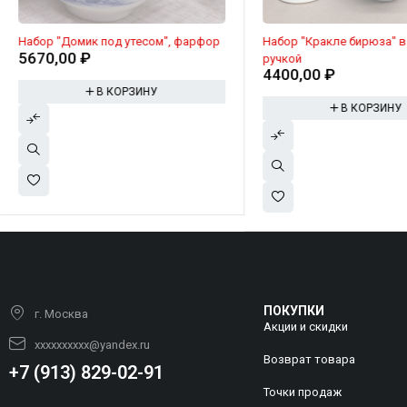
Набор "Домик под утесом", фарфор
Набор "Кракле бирюза" в
5670,00
₽
ручкой
4400,00
₽
В КОРЗИНУ
В КОРЗИНУ
ПОКУПКИ
г. Москва
Акции и скидки
xxxxxxxxxx@yandex.ru
Возврат товара
+7 (913) 829-02-91
Точки продаж