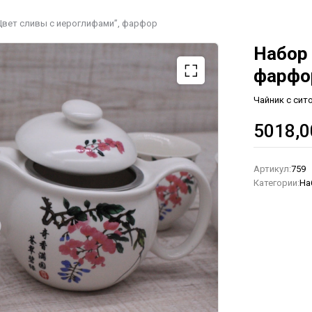
Цвет сливы с иероглифами”, фарфор
Набор 
фарфо
Чайник с сит
5018,
Артикул:
759
Категории:
На