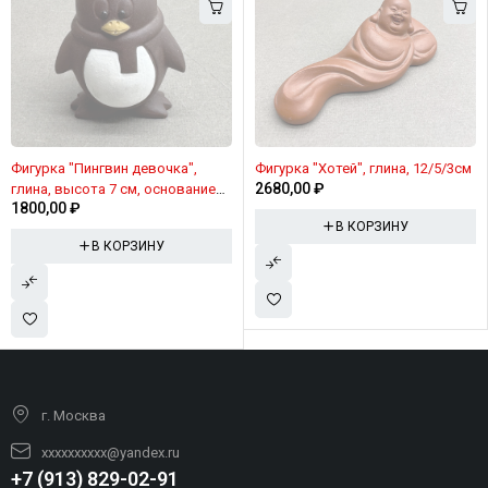
Фигурка "Пингвин девочка",
Фигурка "Хотей", глина, 12/5/3см
2680,00
₽
глина, высота 7 см, основание
1800,00
₽
4/3 см
В КОРЗИНУ
В КОРЗИНУ
г. Москва
xxxxxxxxxx@yandex.ru
+7 (913) 829-02-91