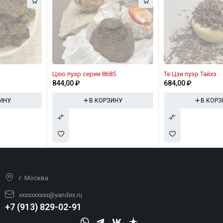
Цзю пуэр серии 8685
Те Цзи пуэр Тайхэ
844,00
₽
684,00
₽
В КОРЗИНУ
В КОРЗИНУ
г. Москва
xxxxxxxxxx@yandex.ru
+7 (913) 829-02-91