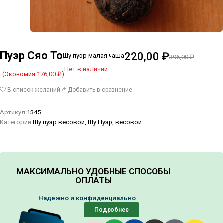
Пуэр Сяо То
220,00
₽
Шу пуэр малая чаша
396,00
₽
Нет в наличии
(Экономия
176,00
₽
)
В список желаний
Добавить в сравнение
Артикул:
1345
Категории:
Шу пуэр весовой
,
Шу Пуэр, весовой
МАКСИМАЛЬНО УДОБНЫЕ СПОСОБЫ
ОПЛАТЫ
Надежно и конфиденциально
Подробнее