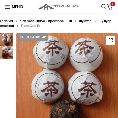
0
МЕНЮ
Главная
Чай рассыпной и прессованный
Шу пуэр
Шу пуэр
весовой
Пуэр Сяо То
НЕТ В НАЛИЧИИ