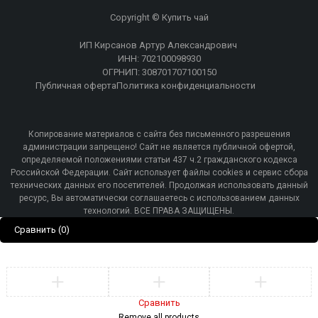
Copyright © Купить чай
ИП Кирсанов Артур Александрович
ИНН: 702100098930
ОГРНИП: 308701707100150
Публичная оферта
Политика конфиденциальности
Копирование материалов с сайта без письменного разрешения
администрации запрещено! Сайт не является публичной офертой,
определяемой положениями статьи 437 ч.2 гражданского кодекса
Российской Федерации. Сайт использует файлы cookies и сервис сбора
технических данных его посетителей. Продолжая использовать данный
ресурс, Вы автоматически соглашаетесь с использованием данных
технологий. ВСЕ ПРАВА ЗАЩИЩЕНЫ.
Сравнить
(0)
Кто-то
купил
Чайница "Хурма",фарфор, 500мл
Сравнить
Remove all products