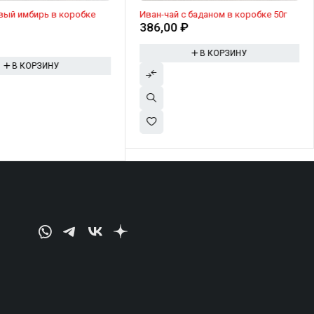
вый имбирь в коробке
Иван-чай с баданом в коробке 50г
386,00
₽
₽
В КОРЗИНУ
В КОРЗИНУ