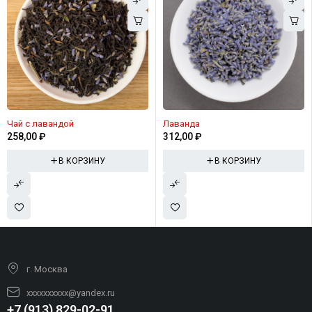
Чай с лавандой
Лаванда
258,00
₽
312,00
₽
В КОРЗИНУ
В КОРЗИНУ
г. Москва
xxxxxxxxxx@yandex.ru
+7 (913) 829-02-91