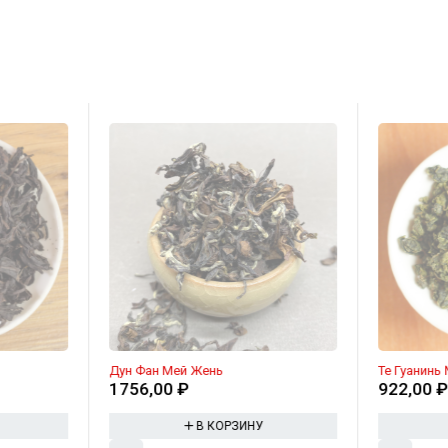
Дун Фан Мей Жень
Те Гуанинь
1756,00
₽
922,00
В КОРЗИНУ