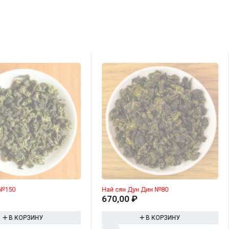
 №150
Най сян Дун Дин №80
₽
670,00
₽
В КОРЗИНУ
В КОРЗИНУ