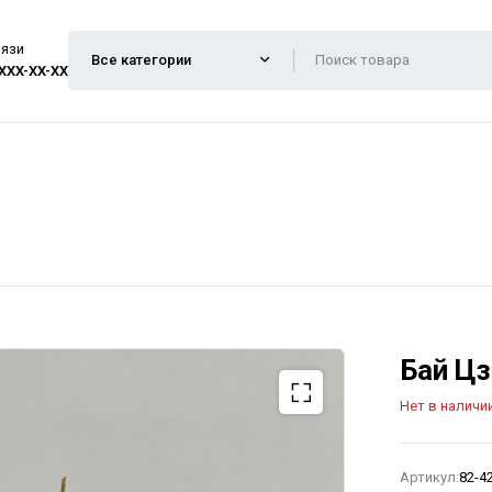
вязи
 XXX-XX-XX
Бай Цз
Нет в наличи
Артикул:
82-4