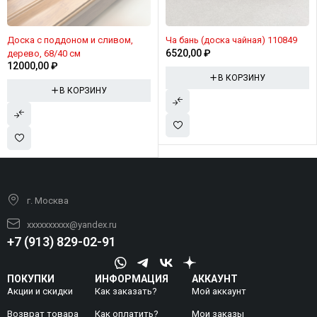
Доска с поддоном и сливом,
Ча бань (доска чайная) 110849
6520,00
₽
дерево, 68/40 см
12000,00
₽
В КОРЗИНУ
В КОРЗИНУ
г. Москва
xxxxxxxxxx@yandex.ru
+7 (913) 829-02-91
ПОКУПКИ
ИНФОРМАЦИЯ
АККАУНТ
Акции и скидки
Как заказать?
Мой аккаунт
Возврат товара
Как оплатить?
Mои заказы