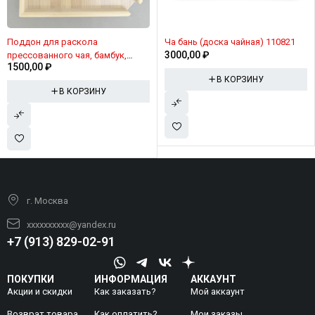
Поддон для раскола
Ча бань (доска чайная) 110821
3000,00
₽
прессованного чая, бамбук,
1500,00
₽
24/24см
В КОРЗИНУ
В КОРЗИНУ
г. Москва
xxxxxxxxxx@yandex.ru
+7 (913) 829-02-91
ПОКУПКИ
ИНФОРМАЦИЯ
АККАУНТ
Акции и скидки
Как заказать?
Мой аккаунт
Возврат товара
Как оплатить?
Mои заказы