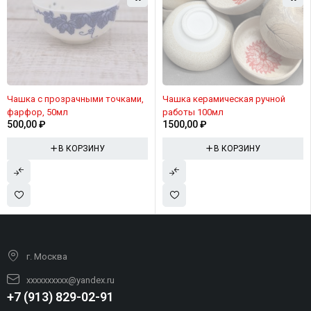
Чашка с прозрачными точками,
Чашка керамическая ручной
фарфор, 50мл
работы 100мл
500,00
₽
1500,00
₽
В КОРЗИНУ
В КОРЗИНУ
г. Москва
xxxxxxxxxx@yandex.ru
+7 (913) 829-02-91