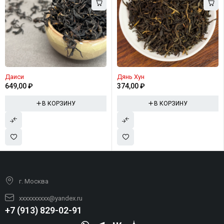
Даиси
Дянь Хун
649,00
₽
374,00
₽
В КОРЗИНУ
В КОРЗИНУ
г. Москва
xxxxxxxxxx@yandex.ru
+7 (913) 829-02-91