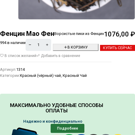
Фенцин Мао Фен
1076,00
₽
Ворсистые пики из Фенцин
994 в наличии
В КОРЗИНУ
КУПИТЬ СЕЙЧАС
Alternative:
В список желаний
Добавить в сравнение
Артикул:
1314
Категории:
Красный (чёрный) чай
,
Красный Чай
МАКСИМАЛЬНО УДОБНЫЕ СПОСОБЫ
ОПЛАТЫ
Надежно и конфиденциально
Подробнее