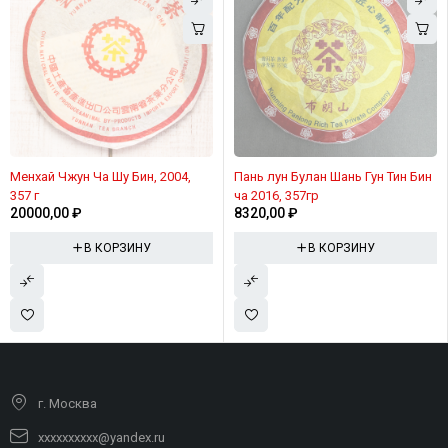
Менхай Чжун Ча Шу Бин, 2004,
Пань лун Булан Шань Гун Тин Бин
357 г
ча 2016, 357гр
20000,00
₽
8320,00
₽
В КОРЗИНУ
В КОРЗИНУ
г. Москва
xxxxxxxxxx@yandex.ru