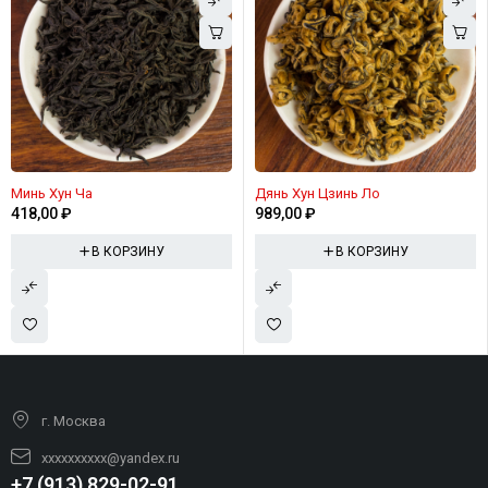
Минь Хун Ча
Дянь Хун Цзинь Ло
418,00
₽
989,00
₽
В КОРЗИНУ
В КОРЗИНУ
г. Москва
xxxxxxxxxx@yandex.ru
+7 (913) 829-02-91