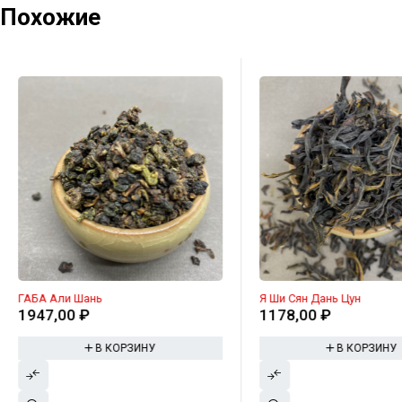
Похожие
ГАБА Али Шань
Я Ши Сян Дань Цун
1947,00
₽
1178,00
₽
В КОРЗИНУ
В КОРЗИНУ