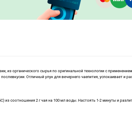
ии, из органического сырья по оригинальной технологии с применение
 послевкусии. Отличный улун для вечернего чаепития, успокаивает и ра
C) из соотношения 2 г чая на 100 мл воды. Настоять 1-2 минуты и разл