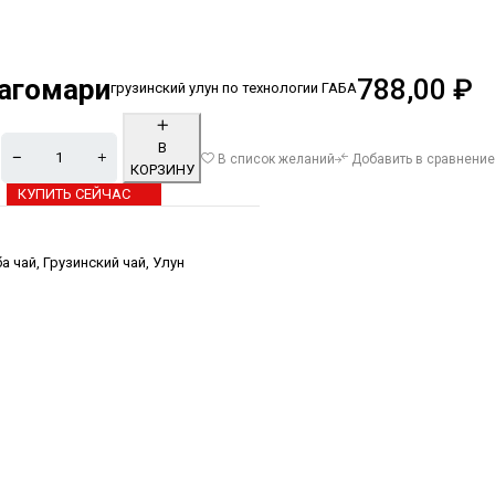
Нагомари
788,00
₽
грузинский улун по технологии ГАБА
и
В
В список желаний
Добавить в сравнение
КОРЗИНУ
КУПИТЬ СЕЙЧАС
Alternative:
ба чай
,
Грузинский чай
,
Улун