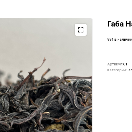
Габа 
991 в наличи
Артикул:
61
Категории:
Га