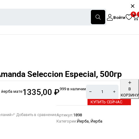
0
Войти
manda Seleccion Especial, 500гр
999 в наличии
В
1335,00
₽
 йерба мате
КОРЗИНУ
КУПИТЬ СЕЙЧАС
Alternative:
Артикул:
1898
еланий
Добавить в сравнение
Категории:
Йерба
,
Йерба