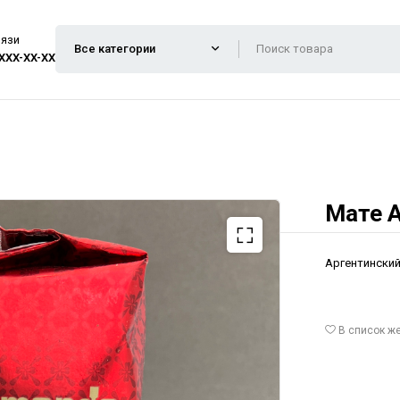
вязи
 XXX-XX-XX
Мате A
Аргентинский
В список ж