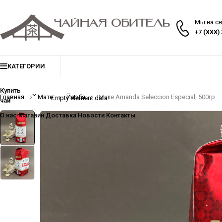
Мы на с
+7 (XXX)
КАТЕГОРИИ
Купить
Главная
Мате
Йерба
Мате Amanda Seleccion Especial, 500гр
Empty element data!
чай
О нас
Магазин
Доставка
Новости
Контакты