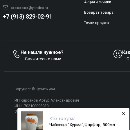
Акции и скидки
xxxxxxxxxx@yandex.ru
Возврат товара
+7 (913) 829-02-91
Точки продаж
Не нашли нужное?
Ка
Свяжитесь с нами
С
Copyright © Купить чай
ИП Кирсанов Артур Александрович
ИНН: 702100098930
Кто-то
купил
ОГРНИП: 308701707100150
Чайница "Хурма",фарфор, 500мл