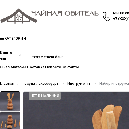
Мы на с
+7 (XXX)
КАТЕГОРИИ
Купить
Empty element data!
чай
О нас
Магазин
Доставка
Новости
Контакты
Главная
Посуда и аксессуары
Инструменты
Набор инструме
НЕТ В НАЛИЧИИ