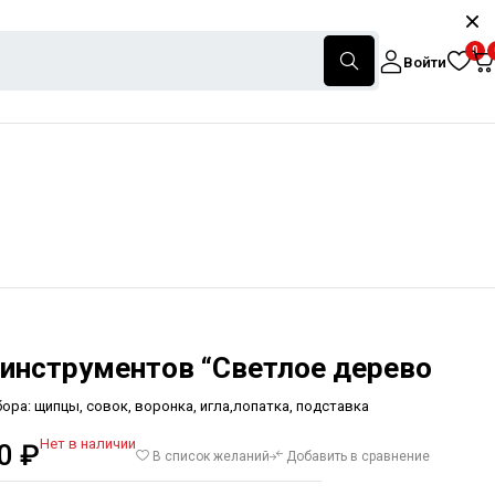
0
Войти
инструментов “Светлое дерево
бора: щипцы, совок, воронка, игла,лопатка, подставка
Нет в наличии
00
₽
В список желаний
Добавить в сравнение