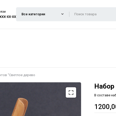
вязи
 XXX-XX-XX
нтов “Светлое дерево
Набор 
В составе на
1200,