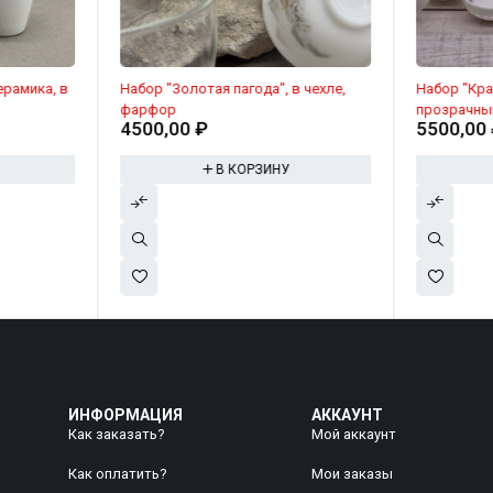
рамика, в
Набор "Золотая пагода", в чехле,
Набор "Кра
фарфор
прозрачны
4500,00
₽
5500,00
В КОРЗИНУ
ИНФОРМАЦИЯ
АККАУНТ
Как заказать?
Мой аккаунт
Как оплатить?
Mои заказы