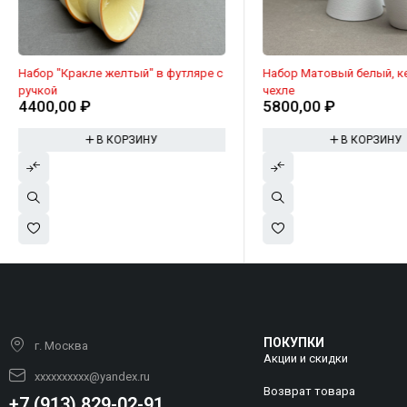
Набор "Кракле желтый" в футляре с
Набор Матовый белый, ке
ручкой
чехле
4400,00
₽
5800,00
₽
В КОРЗИНУ
В КОРЗИНУ
ПОКУПКИ
г. Москва
Акции и скидки
xxxxxxxxxx@yandex.ru
Возврат товара
+7 (913) 829-02-91