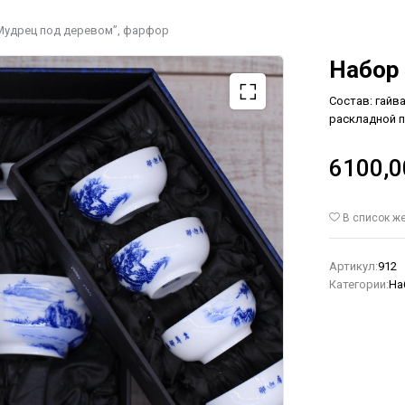
Мудрец под деревом”, фарфор
Набор
Состав: гайва
раскладной 
6100,
В список ж
Артикул:
912
Категории:
На