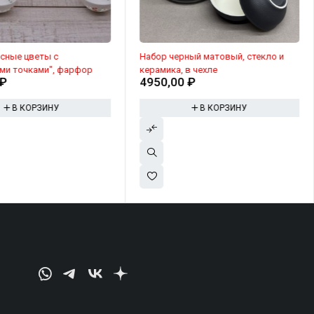
сные цветы с
Набор черный матовый, стекло и
ми точками", фарфор
керамика, в чехле
₽
4950,00
₽
В КОРЗИНУ
В КОРЗИНУ