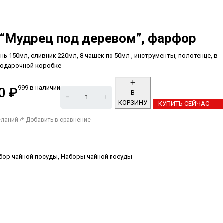
 “Мудрец под деревом”, фарфор
нь 150мл, сливник 220мл, 8 чашек по 50мл , инструменты, полотенце, в
подарочной коробке
999 в наличии
00
₽
В
КОРЗИНУ
КУПИТЬ СЕЙЧАС
Alternative:
еланий
Добавить в сравнение
бор чайной посуды
,
Наборы чайной посуды