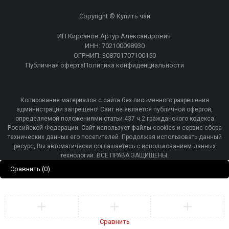
Copyright © Купить чай
ИП Кирсанов Артур Александрович
ИНН: 702100098930
ОГРНИП: 308701707100150
Публичная оферта
Политика конфиденциальности
Копирование материалов с сайта без письменного разрешения
администрации запрещено! Сайт не является публичной офертой,
определяемой положениями статьи 437 ч.2 гражданского кодекса
Российской Федерации. Сайт использует файлы cookies и сервис сбора
технических данных его посетителей. Продолжая использовать данный
ресурс, Вы автоматически соглашаетесь с использованием данных
технологий. ВСЕ ПРАВА ЗАЩИЩЕНЫ.
Сравнить
(0)
Кто-то
купил
Чайница "Хурма",фарфор, 500мл
Сравнить