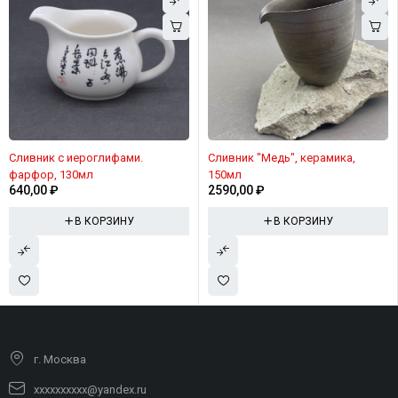
Сливник с иероглифами.
Сливник "Медь", керамика,
фарфор, 130мл
150мл
640,00
₽
2590,00
₽
В КОРЗИНУ
В КОРЗИНУ
г. Москва
xxxxxxxxxx@yandex.ru