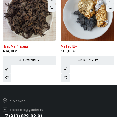
Пуэр Ча 7 грэйд
Ча Гао Шу
434,00
₽
500,00
₽
В КОРЗИНУ
В КОРЗИНУ
г. Москва
xxxxxxxxxx@yandex.ru
+7 (913) 829-02-91