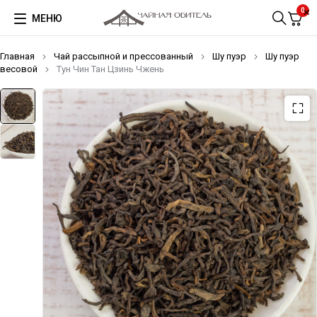
0
МЕНЮ
Главная
Чай рассыпной и прессованный
Шу пуэр
Шу пуэр
весовой
Тун Чин Тан Цзинь Чжень