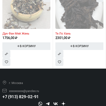
Дун Фан Мей Жень
Те Ло Хань
1756,00
₽
2301,00
₽
В КОРЗИНУ
В КОРЗИНУ
г. Москва
xxxxxxxxxx@yandex.ru
+7 (913) 829-02-91