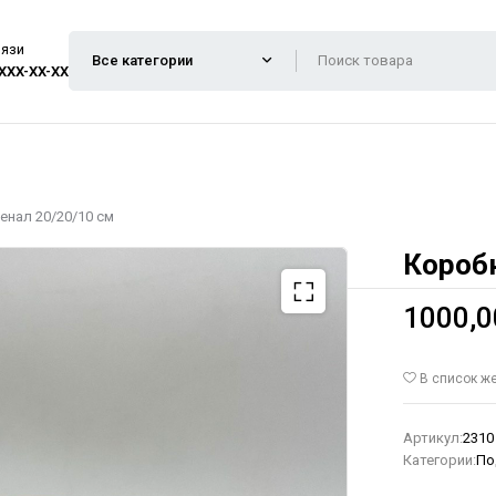
вязи
 XXX-XX-XX
енал 20/20/10 см
Коробк
1000,
В список ж
Артикул:
2310
Категории:
По