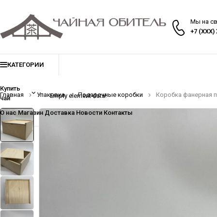
Мы на с
+7 (XXX)
КАТЕГОРИИ
Купить
Главная
Упаковка
Подарочные коробки
Коробка фанерная п
Empty element data!
чай
О нас
Магазин
Доставка
Новости
Контакты